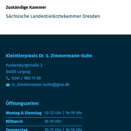
Zuständige Kammer
Sächsische Landestierärztekammer Dresden
Kleintierpraxis Dr. S. Zimmermann-Kuhn
Funkenburgstraße 2
04105 Leipzig
0341 / 980 11 60
rc_zimmermann-kuhn@gmx.de
Öffnungszeiten
Montag & Dienstag
10-12 Uhr | 16-19 Uhr
Mittwoch
16-19 Uhr
Donnerstag
10-12 Uhr | 16-19 Uhr